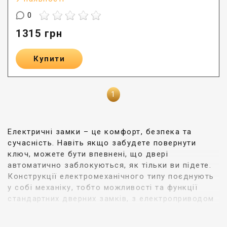
0
1315
грн
Купити
1
Електричні замки – це комфорт, безпека та
сучасність. Навіть якщо забудете повернути
ключ, можете бути впевнені, що двері
автоматично заблокуються, як тільки ви підете.
Конструкції електромеханічного типу поєднують
у собі механіку, тобто можливості та функції
стандартних дверних замків, з електроприводом
та можливістю дистанційного відкривання та, у
деяких моделях, також закривання. Широкий