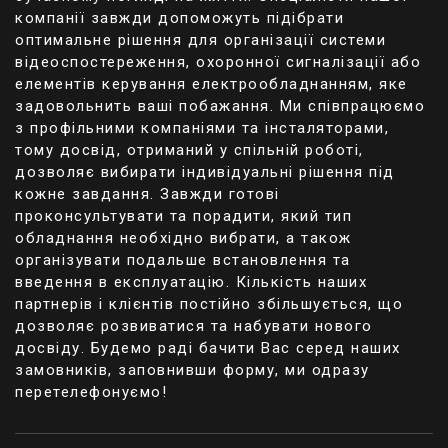
компанії завжди допоможуть підібрати
способом у разі виникнення форс-мажорних
оптимальне рішення для організації системи
ситуацій, наприклад, збою харчування.
відеоспостереження, охоронної сигналізації або
Установка приймачів електрозамків
елементів керування електрообладнанням, яке
задовольнить ваші побажання. Ми співпрацюємо
Після покупки в Lumir і при встановленні
з профільними компаніями та інсталяторами,
механізму або іншого елемента системи
тому досвід, отриманий у спільній роботі,
контролю доступу слід врахувати кілька
дозволяє вибирати індивідуальні рішення під
важливих моментів, що стосуються монтування
кожне завдання. Завжди готові
приймачів.
проконсультувати та порадити, який тип
обладнання необхідно вибрати, а також
Приймач транспондера встановлюється на
організувати подальше встановлення та
поверхні зовні двері на місці, захищеному від
введення в експлуатацію. Кількість наших
впливу погодних умов. Не рекомендується
партнерів і клієнтів постійно збільшується, що
монтувати приймач на металі, оскільки це може
дозволяє розвиватися та набувати нового
значно зменшити радіус дії. Якщо стіна, на яку
досвіду. Будемо раді бачити Вас серед наших
планується установка приймача армована
замовників, заповнивши форму, ми одразу
металом, прикріпіть дерев'яну дошку.
перетелефонуємо!
Щоб забезпечити бездоганний прийом сигналу,
необхідно правильно розташувати приймач.