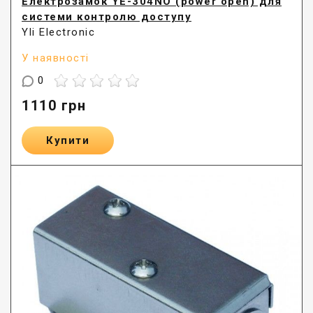
Електрозамок YE-304NO (power open) для
системи контролю доступу
Yli Electronic
У наявності
0
1110
грн
Купити