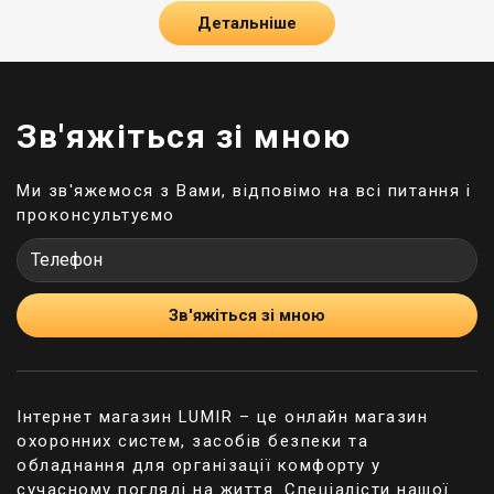
асортимент продукції можете замовити на сайті
Детальніше
Lumir прямо зараз.
Способи відкривання
Однією з основних переваг електромеханічних
Зв'яжіться зі мною
замків є те, що вони дозволяють відмикати двері
без ключа. Найпопулярніші способи відкриття:
Ми зв'яжемося з Вами, відповімо на всі питання і
віддалений;
проконсультуємо
транспондер;
зчитувач відбитків пальців;
введення коду на клавіатурі;
використання програми у смартфоні.
Зв'яжіться зі мною
Чи це означає, що звичний ключ більше не
потрібен? Не повністю. Відкриття за допомогою
пульта дистанційного керування, смартфона або
Інтернет магазин LUMIR – це онлайн магазин
сканера відбитків пальця дуже зручне, тому
охоронних систем, засобів безпеки та
стандартний ключ, швидше за все, у використанні
обладнання для організації комфорту у
буде дуже рідко. Проте варто залишити
сучасному погляді на життя. Спеціалісти нашої
можливість відмикати двері традиційним