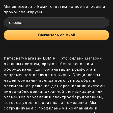
выяснить личность звонящего. Если двери
Мы свяжемся с Вами, ответим на все вопросы и
снабжены электронным замком, то открыть их
проконсультируем
можно дистанционно. Для этого на приборе
предусмотрена кнопка отпирания замка.
Описание функционала
Свяжитесь со мной
Существуют аудиодомофоны на одного абонента
и для многоквартирных домов. Первый вариант
может применяться на закрытых территориях для
открывания ворот: вы подъезжаете, звоните в
Интернет-магазин LUMIR – это онлайн магазин
домофон и охранник открывает ворота или
охранных систем, средств безопасности и
поднимает шлагбаум. По приятной цене
оборудования для организации комфорта в
приспособления данного типа можно купить в
современном взгляде на жизнь. Специалисты
Lumir. В многоквартирных домах устанавливают
нашей компании всегда помогут подобрать
приборы с одним внешним блоком и большим
оптимальное решение для организации системы
количеством внутренних. Панель для вызова
видеонаблюдения, охранной сигнализации или
имеет клавиатуру для набора номера нужной
элементов управления электрооборудованием,
квартиры.
которое удовлетворит ваши пожелания. Мы
Составляющие домофона следующие:
сотрудничаем с профильными компаниями и