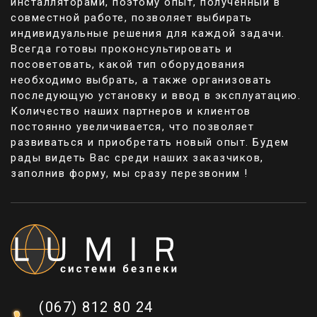
инсталляторами, поэтому опыт, полученный в
совместной работе, позволяет выбирать
Панель вызова – с ее помощью
индивидуальные решения для каждой задачи.
посетитель сообщает о своем приходе.
Всегда готовы проконсультировать и
Многоквартирные варианты в основном
посоветовать, какой тип оборудования
оснащены контроллерами контактных
необходимо выбрать, а также организовать
ключей и производятся в антивандальных
последующую установку и ввод в эксплуатацию.
вариантах корпуса. Многие являются
Количество наших партнеров и клиентов
соединением домофона и кодового замка.
постоянно увеличивается, что позволяет
Устройства программирую на секретную
развиваться и приобретать новый опыт. Будем
комбинацию, и тогда открыть дверь
рады видеть Вас среди наших заказчиков,
возможно и бесконтактного ключа, зная
заполнив форму, мы сразу перезвоним !
код. Связь между пришедшим и хозяином
дома осуществляется по аналогии с
обычным телефоном.
Абонентское устройство находится в
помещении. На него поступает сигнал от
панели вызова. В основном имеет вид
навесной панели с трубкой и кнопкой для
дистанционного разблокирования дверей.
(067) 812 80 24
Электрический замок может быть двух