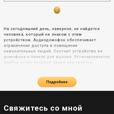
1
На сегодняшний день, наверное, не найдется
человека, который не знаком с этим
устройством. Аудиодомофон обеспечивает
ограничение доступа в помещение
нежелательных людей. Состоит устройство из
домофона и панели для вызова. Устанавливается
прибор возле входной двери или калитки.
Посмотреть ассортимент приборов и заказать в
Lumir возможно прямо сейчас.
Подробнее
Принцип работы
системы видеонаблюдения
очень простой: пришедшему необходимо нажать
кнопку вызова, после этого в помещении
прозвучит сигнал. Пользователь, находящийся
внутри, должен поднять трубку и связь будет
Свяжитесь со мной
налажена. Во время разговора есть возможность