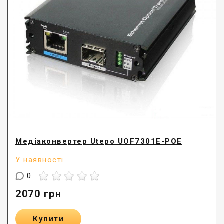
Медіаконвертер Utepo UOF7301E-POE
У наявності
0
2070
грн
Купити