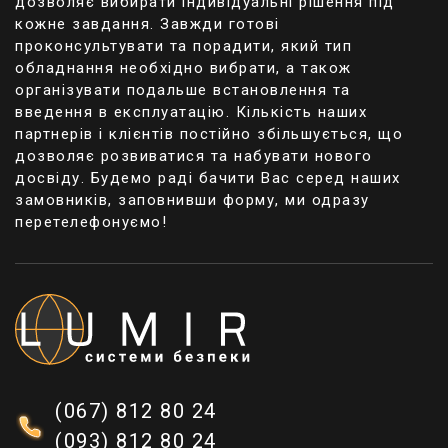
дозволяє вибирати індивідуальні рішення під
частину.
кожне завдання. Завжди готові
Міцність та надійність мережі. Якщо на мідні
проконсультувати та порадити, який тип
кабелі несприятливо впливає багато
обладнання необхідно вибрати, а також
зовнішніх факторів, то з оптоволокном це не
організувати подальше встановлення та
так. Воно захищене, наприклад, від
введення в експлуатацію. Кількість наших
електромагнітного та радіохвильового
партнерів і клієнтів постійно збільшується, що
випромінювання.
дозволяє розвиватися та набувати нового
Зовнішній вигляд. Йдеться про невеликий
досвіду. Будемо раді бачити Вас серед наших
діаметр оптоволоконного кабелю, його
замовників, заповнивши форму, ми одразу
легкість і довговічність використання. Якщо
перетелефонуємо!
ви використовуєте мідний кабель, для
покращення якості передачі потрібно
збільшити його діаметр, а відповідно і вага
з іншими габаритами.
Конвертація сигналу. Для цього достатньо
лише встановити відповідний
медіаконвертер, який характеризується
низькою вартістю та доступністю. З його
допомогою можна організувати
(067) 812 80 24
безперебійну передачу даних навіть із тим
(093) 812 80 24