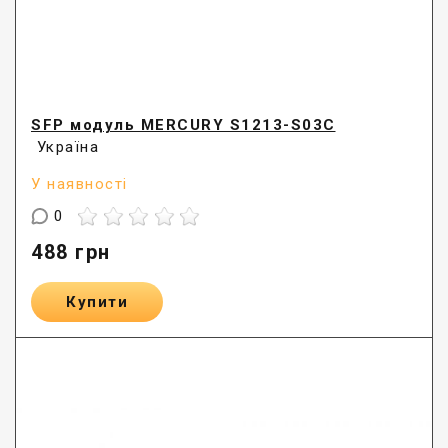
SFP модуль MERCURY S1213-S03C
Україна
У наявності
0
488
грн
Купити