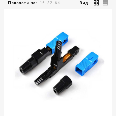
Показати по:
16
32
64
Вид: