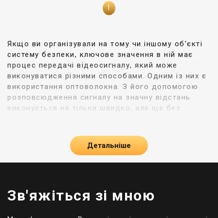
1
Якщо ви організували на тому чи іншому об'єкті
систему безпеки, ключове значення в ній має
процес передачі відеосигналу, який може
виконуватися різними способами. Одним із них є
використання оптоволокна. З його допомогою
розповсюдження сигналу на значну відстань
виконується не тільки швидко, але ще без
значних перешкод. На нашому сайті ви можете
придбати всі пристрої, необхідні для організації
таких систем у приватних будинках, квартирах та
Детальніше
офісах.
Переваги оптоволоконних мереж
Перед тим як організувати на своїй ділянці
Зв'яжіться зі мною
систему відеоспостереження з використанням
оптоволоконних кабелів, необхідно оцінити