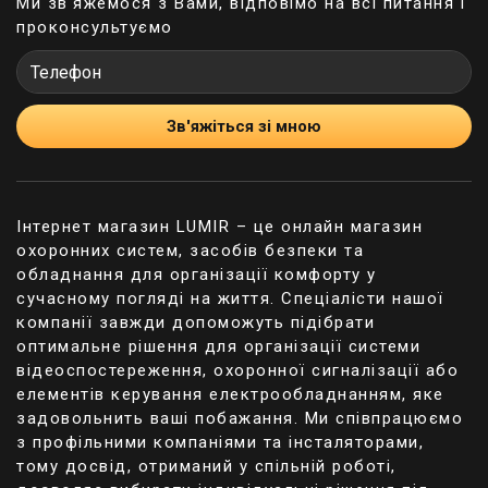
Ми зв'яжемося з Вами, відповімо на всі питання і
основні переваги такої мережі. Серед них, як
проконсультуємо
правило, наші покупці відзначають такі важливі
для них переваги:
Висока пропускна спроможність. Найчастіше
вона становить до 10 Гбіт/с та більше. Мідні
Зв'яжіться зі мною
кабелі не можуть забезпечити таких
показників.
Швидкість передачі відео на значну
відстань. Це пов'язано з тим, що сигнал у
Інтернет магазин LUMIR – це онлайн магазин
таких мережах передається як світлового
охоронних систем, засобів безпеки та
променя. Відстань передачі в залежності від
обладнання для організації комфорту у
технічних параметрів кабелю може значною
сучасному погляді на життя. Спеціалісти нашої
мірою варіюватися від 550 метрів до 40
компанії завжди допоможуть підібрати
кілометрів.
оптимальне рішення для організації системи
Підвищена безпека. Внаслідок того, що
відеоспостереження, охоронної сигналізації або
оптоволоконні сигнали практично не дають
елементів керування електрообладнанням, яке
жодного випромінювання, їх дуже складно
задовольнить ваші побажання. Ми співпрацюємо
зловити та перехопити. За допомогою
з профільними компаніями та інсталяторами,
перестановки світлового потоку на ділянці
тому досвід, отриманий у спільній роботі,
мережі завжди легко знайти пошкоджену