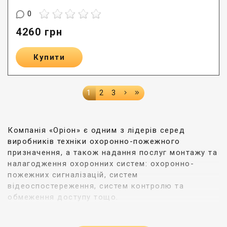
0
4260
грн
Купити
1
2
3
Компанія «Оріон» є одним з лідерів серед
виробників техніки охоронно-пожежного
призначення, а також надання послуг монтажу та
налагодження охоронних систем: охоронно-
пожежних сигналізацій, систем
відеоспостереження, систем контролю та
обмеження доступу тощо.
Серед продукції компанії окреме місце займає