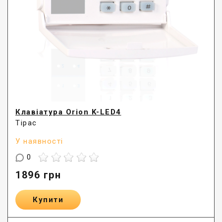
Клавіатура Orion K-LED4
Тірас
У наявності
0
1896
грн
Купити