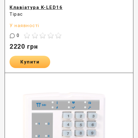
Клавіатура K-LED16
Тірас
У наявності
0
2220
грн
Купити