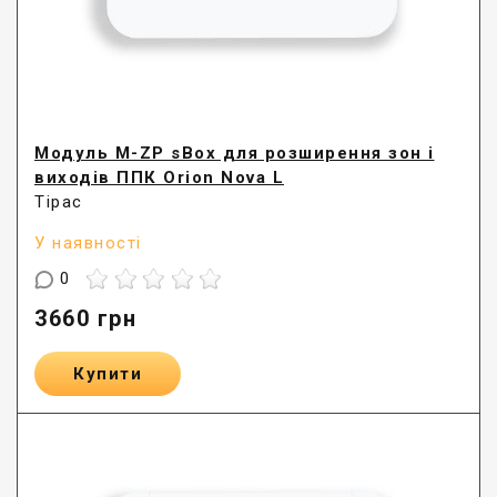
Модуль M-ZP sBox для розширення зон і
виходів ППК Orion Nova L
Тірас
У наявності
0
3660
грн
Купити