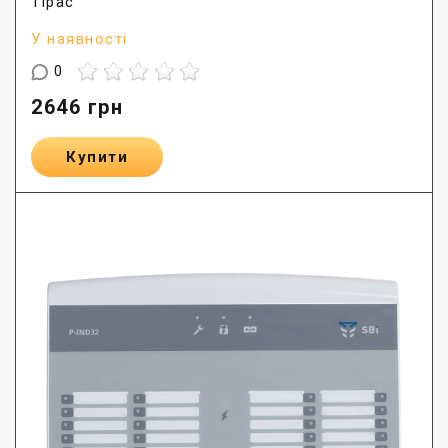
Тірас
У наявності
0
2646
грн
Купити