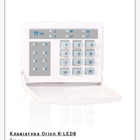
Клавіатура Orion K-LED8