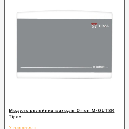
Модуль релейних виходів Orion M-OUT8R
Тірас
У наявності