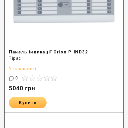
Панель індикації Orion P-IND32
Тірас
У наявності
0
5040
грн
Купити