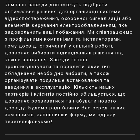
компанії завжди допоможуть підібрати
найпростіші в лінійці типи клавіатур, що
оптимальне рішення для організації системи
відрізняються надійністю конструкції, а також
відеоспостереження, охоронної сигналізації або
інтуїтивно зрозумілим керуванням.
елементів керування електрообладнанням, яке
Крім цього, в асортименті є клавіатури K-LCD та
задовольнить ваші побажання. Ми співпрацюємо
K-GLCD. Вони дозволяють бачити інформацію на
з профільними компаніями та інсталяторами,
екрані в ширшому обсязі, при цьому їхній
тому досвід, отриманий у спільній роботі,
функціонал ширший. Зокрема, у клавіатури K-
дозволяє вибирати індивідуальні рішення під
GLCD присутні сенсорні кнопки, що спрощують
кожне завдання. Завжди готові
використання, індикатори стану ППК, а лицьова
проконсультувати та порадити, який тип
поверхня відрізняється підвищеною міцністю,
обладнання необхідно вибрати, а також
тому що вона виготовлена ​​з надміцного скла, що
організувати подальше встановлення та
пройшов спеціальну обробку.
введення в експлуатацію. Кількість наших
партнерів і клієнтів постійно збільшується, що
дозволяє розвиватися та набувати нового
досвіду. Будемо раді бачити Вас серед наших
Додаткове обладнання
замовників, заповнивши форму, ми одразу
перетелефонуємо!
В охоронних системах Orion є ряд додаткових
пристроїв і пристроїв, які виконують функцію
супутнього обладнання. Їх наявність дозволяє