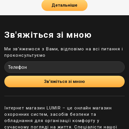
Оріон NOVA – це серія високоякісних та
Детальніше
технологічних охоронних систем для квартир,
офісних приміщень, торгових центрів та інших
об'єктів. На даний момент асортимент
представлений декількома видами даного
обладнання – XS, S, M та L. Крім цього, в
Зв'яжіться зі мною
асортименті великий вибір супутнього
обладнання:
Ми зв'яжемося з Вами, відповімо на всі питання і
проконсультуємо
клавіатури;
модулі релейних виходів;
модулі розширення;
панелі індикації;
модулі M-ZP тощо.
Зв'яжіться зі мною
Клавіатури
Клавіатури – це основний тип обладнання, яке
використовується для комфортного керування
Інтернет магазин LUMIR – це онлайн магазин
встановленою системою.
охоронних систем, засобів безпеки та
обладнання для організації комфорту у
В асортименті бренду представлені 3 базові LED-
сучасному погляді на життя. Спеціалісти нашої
клавіатури: K-LED4, K-LED8 та K-LED16. Це