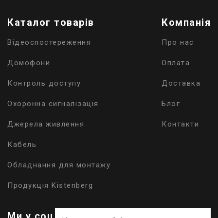
надійності, забезпечують зручність використання
та легкий доступ до необхідних інструментів.
Каталог товарів
Компанія
Перегляньте наш асортимент контейнерів і
знайдіть ідеальні рішення для організованого та
Відеоспостереження
Про нас
ефективного робочого простору.
Домофони
Оплата
Завжди готові відповісти на питання та
допомогти у виборі, телефонуйте або пишіть!
Контроль доступу
Доставка
Охоронна сигналізація
Блог
Джерела живлення
Контакти
Кабель
Обладнання для монтажу
Продукція Kistenberg
Ми у соц. мережах: