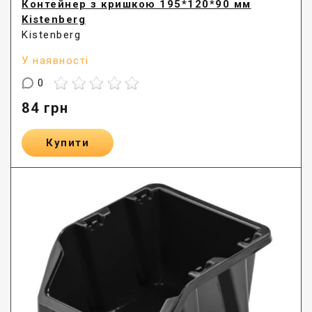
Контейнер з кришкою 195*120*90 мм
Kistenberg
Kistenberg
У наявності
0
84
грн
Купити