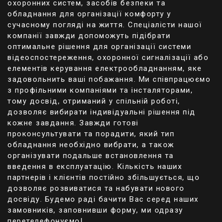
охоронних систем, засобів безпеки та
якість та довговічність. Контейнери виготовлені
обладнання для організації комфорту у
з міцних матеріалів, які забезпечують стійкість
сучасному погляді на життя. Спеціалісти нашої
до зносу та ударів, що забезпечує довговічність
компанії завжди допоможуть підібрати
використання. Багато з наших контейнерів мають
оптимальне рішення для організації системи
спеціальні вкладки, внутрішні організатори та
відеоспостереження, охоронної сигналізації або
фіксатори, що допомагають утримувати
елементів керування електрообладнанням, яке
інструменти на місці та запобігають їх
задовольнить ваші побажання. Ми співпрацюємо
переміщенню під час транспортування.
з профільними компаніями та інсталяторами,
тому досвід, отриманий у спільній роботі,
дозволяє вибирати індивідуальні рішення під
кожне завдання. Завжди готові
Зручність використання:
проконсультувати та порадити, який тип
Ми розуміємо, наскільки важливо мати легкий
обладнання необхідно вибрати, а також
доступ до інструментів під час роботи. Тому
організувати подальше встановлення та
багато з наших контейнерів оснащені зручними
введення в експлуатацію. Кількість наших
ручками, замками або застібками, які
партнерів і клієнтів постійно збільшується, що
забезпечують легке відкриття та закриття. Деякі
дозволяє розвиватися та набувати нового
моделі мають колеса або ручки для зручного
досвіду. Будемо раді бачити Вас серед наших
перенесення, що робить їх мобільними та
замовників, заповнивши форму, ми одразу
пристосованими для використання в різних
перетелефонуємо!