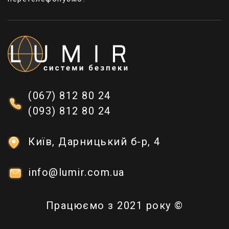
умовах.
Професійна консультація:
Наша команда експертів завжди готова надати
професійну консультацію щодо вибору
найкращих контейнерів для вашого
(067) 812 80 24
інструментарію. Ми раді відповісти на ваші
(093) 812 80 24
запитання та допомогти вам зробити вірний
вибір, щоб забезпечити оптимальну організацію
та збереження інструментів.
Київ, Дарницький б-р, 4
info@lumir.com.ua
Заключення:
В розділі "Контейнери для інструментів" ви
знайдете надійні та функціональні рішення для
Працюємо з 2021 року ©
організації вашого інструментарію. Наші продукти
відповідають найвищим стандартам якості та