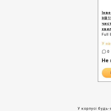
Інве
HB1
чис
хви
Full
У на
0
Не 
У корпусі будь-я