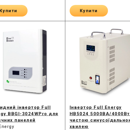
Купити
Купити
идний інвертор Full
Інвертор Full Energy
rgy BBGI-3024WPro для
HB5024 5000ВА/4000Вт
ячних панелей
чистою синусоїдально
 Energy
хвилею