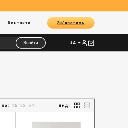
Контакти
Зв'язатись
Знайти
UA
 по:
16
32
64
Вид: