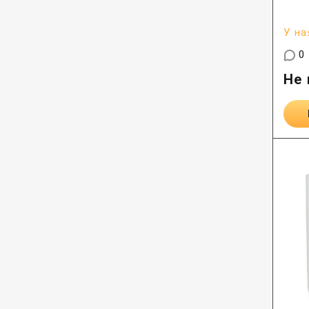
У на
0
Не 