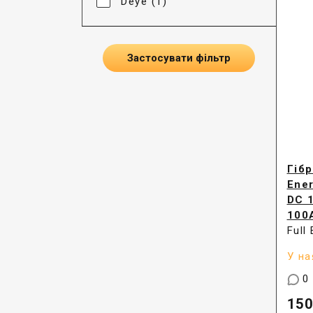
Deye (1)
Застосувати фільтр
Гібр
Ene
DC 
100
Full
У на
0
150