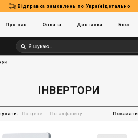
Відправка замовлень по Україні
детально
Про нас
Оплата
Доставка
Блог
ори
ІНВЕРТОРИ
тувати:
По цене
По алфавиту
Показати