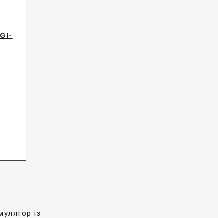
GI-
мулятор із