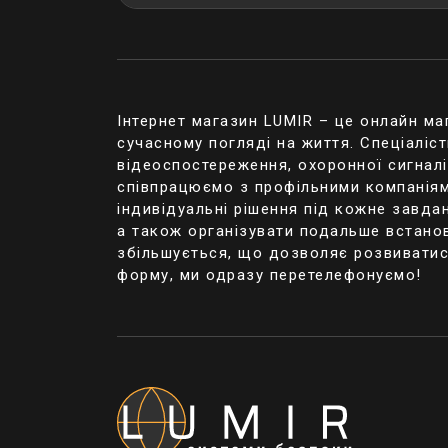
ККД безпере
тривалість 
розміри та 
настінного 
роз'єми для
US, RS-232, E
Інтернет магазин LUMIR – це онлайн ма
функції – «х
сучасному погляді на життя. Спеціаліс
індикація па
відеоспостереження, охоронної сигнал
та перевант
співпрацюємо з профільними компаніями
індивідуальні рішення під кожне завда
На замітку: виро
а також організувати подальше встановл
акумуляторними 
збільшується, що дозволяє розвиватис
роботи шляхом пі
форму, ми одразу перетелефонуємо!