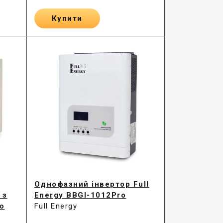
Купити
Однофазний інвертор Full
 з
Energy BBGI-1012Pro
ю
Full Energy