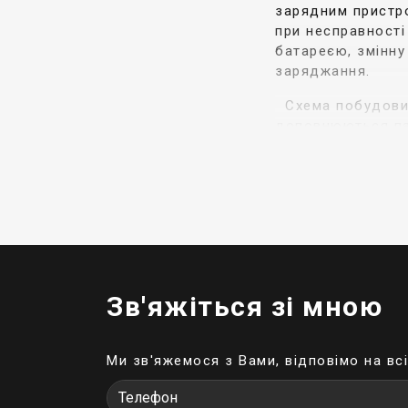
зарядним пристро
при несправності
батареєю, змінну
заряджання.
Схема побудови У
доповнюються пас
перешкоди. Безпе
(автотрансформат
вихідного сигнал
і гальванічна роз
Як вибрати ДБЖ
При виборі UPS з
Зв'яжіться зі мною
потужність 
споживане н
перевантаже
Ми зв'яжемося з Вами, відповімо на вс
значення пус
час роботи в