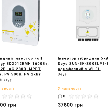
идний інвертор Full
Інвертор гібридний 5к
rgy ED2012EMH 1600Вт,
Deye SUN-5K-SG03LP1-
12В, AC 230В, MPPT
однофазний з Wi-Fi.
А, PV 500В, PV 2кВт
Deye
 Energy
явності
У наявності
0
00
грн
37800
грн