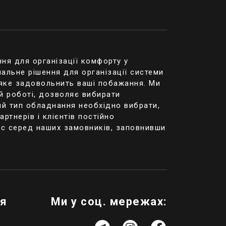
огового/
опомогою ПЗ) -
ня для організації комфорту у
режимі),
альне рішення для організації системи
откого замикання
 яке задовольнить ваші побажання. Ми
й роботі, дозволяє вибирати
ий тип обладнання необхідно вибрати,
зовнішніми
ртнерів і клієнтів постійно
автономної
ас серед наших замовників, заповнивши
ія
Ми у соц. мережах: