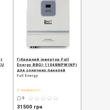
Вт
Гібридний інвертор Full
EU
Energy BBGI-11048MPW(NP)
для сонячних панелей
Full Energy
У наявності
0
31500
грн