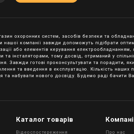
бійника та потужності підключеного навантаження;
підзарядки АКБ;
форм-фактор корпусу – для монтажу у стійку або підл
розміщення;
 синхронізації з ПК (для моніторингу стану ДБЖ за д
thernet, сухі контакти;
газин охоронних систем, засобів безпеки та обладнан
олодний старт» (увімкнення пристроїв у батарейному 
ти нашої компанії завжди допоможуть підібрати оптим
раметрів вхідної та вихідної напруги, захист від кор
ізації або елементів керування електрообладнанням,
аження.
 та інсталяторами, тому досвід, отриманий у спільні
ння. Завжди готові проконсультувати та порадити, як
бники випускають безперебійники із вбудованими та 
ення та введення в експлуатацію. Кількість наших па
батареями. У другому випадку можна збільшити час 
я та набувати нового досвіду. Будемо раді бачити В
дключення кількох АКБ великої ємності.
Каталог товарів
Компан
Відеоспостереження
Про нас