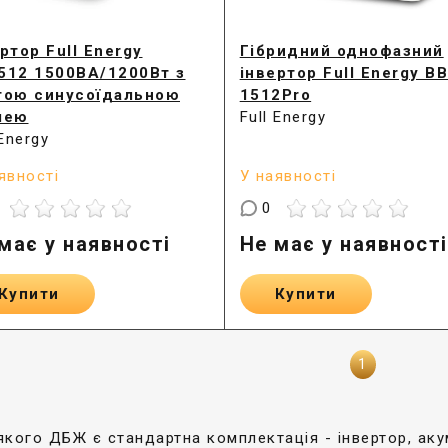
ртор Full Energy
Гібридний однофазний
512 1500ВА/1200Вт з
інвертор Full Energy BB
тою синусоїдальною
1512Pro
лею
Full Energy
 Energy
явності
У наявності
0
має у наявності
Не має у наявності
Купити
Купити
1
кого ДБЖ є стандартна комплектація - інвертор, аку