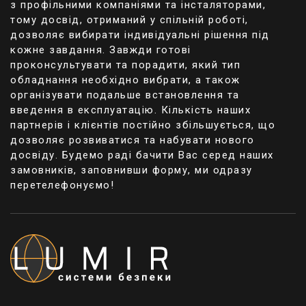
правило, набагато надійніші. Вони мають
з профільними компаніями та інсталяторами,
стійкість до високої температури, потрапляння на
тому досвід, отриманий у спільній роботі,
корпус атмосферних опадів, деяких механічних
дозволяє вибирати індивідуальні рішення під
ушкоджень тощо.
кожне завдання. Завжди готові
проконсультувати та порадити, який тип
обладнання необхідно вибрати, а також
організувати подальше встановлення та
Які вибрати: дротові чи бездротові?
введення в експлуатацію. Кількість наших
партнерів і клієнтів постійно збільшується, що
Серед основних особливостей провідних систем
дозволяє розвиватися та набувати нового
оповіщення як сирен варто виділити необхідність
досвіду. Будемо раді бачити Вас серед наших
прокладання кабелів. Це вимагає відповідного
замовників, заповнивши форму, ми одразу
часу та навичок. До того ж, якщо ви хочете
перетелефонуємо!
приховати їх, доведеться думати про ремонт або
кріплення спеціальних фальшпанелей або
коробів.
Звук провідних систем оповіщення може
досягати 110 дБ. Допускається встановлення
сирен як на вулиці, так і всередині приміщень.
При необхідності використання кабелів все ж
таки провідні комплекти обладнання є досить