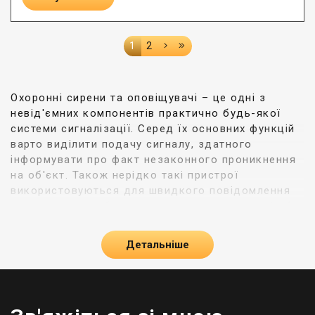
1
2
Охоронні сирени та оповіщувачі – це одні з
невід'ємних компонентів практично будь-якої
системи сигналізації. Серед їх основних функцій
варто виділити подачу сигналу, здатного
інформувати про факт незаконного проникнення
на об'єкт. Також нерідко такі пристрої
використовуються для швидкого повідомлення
про пожежну небезпеку, появу задимленості або,
наприклад, витоку води. Таким чином, з
використанням охоронних сирен та оповіщувачів
Детальніше
можна відлякати зловмисника, а також запобігти
крадіжці та пошкодженню майна.