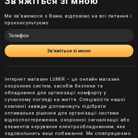
Зв'яжіться зі мною
Існуючі види сирен
Якщо ви зібралися купити оповіщувач або сирену
Ми зв'яжемося з Вами, відповімо на всі питання і
в нашому інтернет-магазині, необхідно врахувати
проконсультуємо
той факт, що в каталозі товарів сайту є безліч
різних пристроїв. Вони значною мірою
відрізняються між собою за багатьма
факторами. У цьому плані варто виділити основні
Зв'яжіться зі мною
критерії класифікації:
За місцем монтажу пристрою: внутрішні та
зовнішні.
Інтернет магазин LUMIR – це онлайн магазин
За способом методу сигналу приладу:
охоронних систем, засобів безпеки та
провідні та бездротові.
обладнання для організації комфорту у
За типом сигналу, що видається: постійні та
сучасному погляді на життя. Спеціалісти нашої
періодичні.
компанії завжди допоможуть підібрати
Вибір потрібно здійснювати на підставі умов
оптимальне рішення для організації системи
використання сирен та оповіщувачів. Різниця між
відеоспостереження, охоронної сигналізації або
внутрішніми та зовнішніми моделями полягає
елементів керування електрообладнанням, яке
переважно у рівні їх захисту. Вуличні прилади, як
задовольнить ваші побажання. Ми співпрацюємо