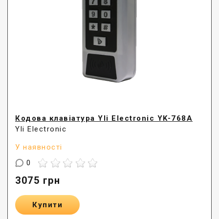
Кодова клавіатура Yli Electronic YK-768A
Yli Electronic
У наявності
0
3075
грн
Купити