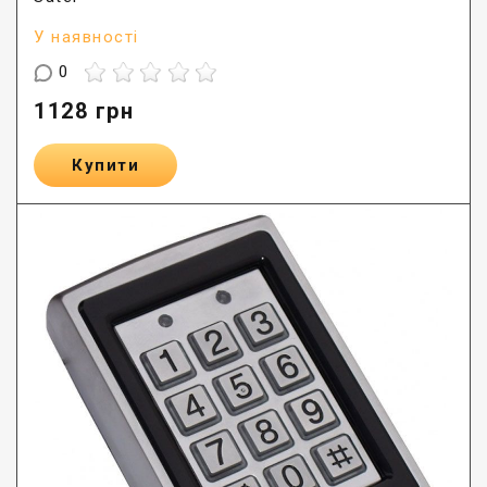
У наявності
0
1128
грн
Купити