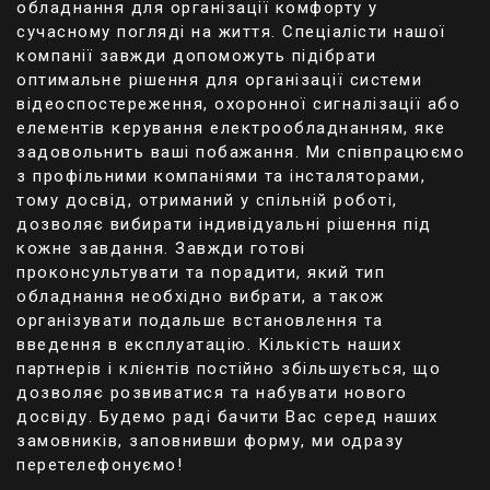
обладнання для організації комфорту у
Про ступінь захищеності від вологи та пилу
сучасному погляді на життя. Спеціалісти нашої
свідчить маркування на корпусі відповідно до
компанії завжди допоможуть підібрати
міжнародних стандартів. Перераховані
оптимальне рішення для організації системи
характеристики дають упевненість, що девайс
відеоспостереження, охоронної сигналізації або
можна експлуатувати за будь-яких погодних
елементів керування електрообладнанням, яке
умов і температур від +50 до -40, не
задовольнить ваші побажання. Ми співпрацюємо
переживаючи про його справність.
з профільними компаніями та інсталяторами,
тому досвід, отриманий у спільній роботі,
дозволяє вибирати індивідуальні рішення під
кожне завдання. Завжди готові
Додаткові переваги
проконсультувати та порадити, який тип
обладнання необхідно вибрати, а також
Для комфортного використання кодові
організувати подальше встановлення та
клавіатури оснащені такими індикаторами:
введення в експлуатацію. Кількість наших
світловими;
партнерів і клієнтів постійно збільшується, що
звуковими.
дозволяє розвиватися та набувати нового
досвіду. Будемо раді бачити Вас серед наших
Світлодіоди, яким оснащені клавіатури, змінюють
замовників, заповнивши форму, ми одразу
колір підсвічування залежно від режимів роботи
перетелефонуємо!
із зеленого на синій або червоний. Індикація