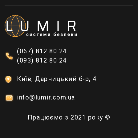
світлом дозволяє повідомити користувача про
введення коду або результат сканування
ідентифікатора. Також полегшує процес
настроювання програмування пристрою.
Дуже комфортною опцією є підсвічування клавіш
у приміщеннях з поганим освітленням або без
нього, або для вуличних варіантів у темний час
(067) 812 80 24
доби. Дані моделі представлені в асортименті
(093) 812 80 24
магазину Lumir, де можна зручно та швидко.
Що ж до звукових сигналів, всі вони значно
Київ, Дарницький б-р, 4
полегшують використання приладу людям, які
мають порушення зору. І допомагає правильно
вводити паролі на клавіатурі. Також звуковий
info@lumir.com.ua
сигнал використовується для попередження про
низький заряд акумулятора.
Працюємо з 2021 року ©
Також багато моделей мають захисну функцію
блокування доступу до пристрою на кілька
хвилин, після трьох невдалих спроб введення.