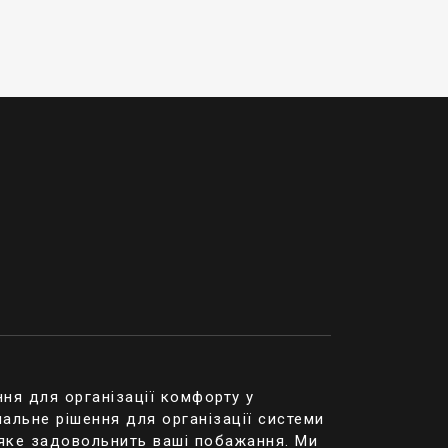
 віддалено
 UltraHD (до 8
 застарілими.
важаючи на це, на
ника.
рачає
 але не у великих
лю за прилеглою
ня для організації комфорту у
біновані системи,
альне рішення для організації системи
 систему
 яке задовольнить ваші побажання. Ми