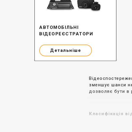
АВТОМОБІЛЬНІ
ВІДЕОРЕЄСТРАТОРИ
Детальніше
Відеоспостережен
зменшує шанси не
дозволяє бути в 
Класифікація ві
Комплексні систе
нагоді як доказо