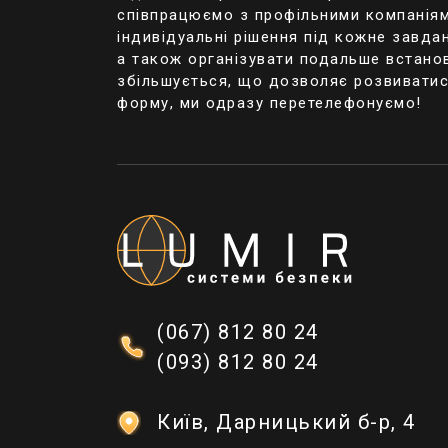
підключать до пр
співпрацюємо з профільними компаніями
індивідуальні рішення під кожне завда
Мережева система
а також організувати подальше встановл
Такі камери під
збільшується, що дозволяє розвиватис
смартфон, тобто
форму, ми одразу перетелефонуємо!
відеокамер
. Кож
відносять:
інформацію 
час на жорс
завдяки мож
комплекс з к
простота у 
простота ко
(067) 812 80 24
Різновиди сист
(093) 812 80 24
Види систем віде
цифровій апарату
Київ, Дарницький б-р, 4