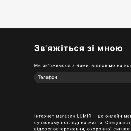
функціями.
Аналогові пристр
контролювати сві
Мп) на сьогодніш
Мінусом є громіз
сьогоднішній ден
Зв'яжіться зі мною
Переваги викори
сигнал подає
Ми зв'яжемося з Вами, відповімо на вс
простота у 
такі систем
Комбінована сист
популярності, то
обсягах. Застос
територією чи оф
Інтернет магазин LUMIR – це онлайн ма
Гібридна система
сучасному погляді на життя. Спеціаліс
які дозволяють к
відеоспостереження, охоронної сигнал