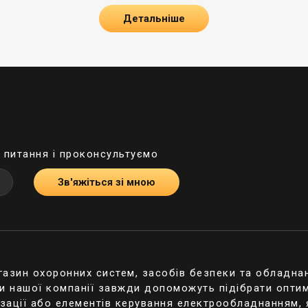
Детальніше
ої. Це були перші системи, завдяки яким можна було
й будинок. Такі камери мають якість зображення HD і
ній день всі пристрої, що мають менше розширення, є
дка апаратура, яка займає достатньо місця. Але, нез
ь це найбільш бюджетний варіант обладнання.
стання:
ться на значній відстані;
і питання і проконсультуємо
використанні та значна економія;
Зв'яжіться зі мною
и можна поєднувати між собою, незважаючи на вироб
ема. Вважається застарілою, але до цього дня не вт
му що на «відмінно» справляється зі своїм завданням,
овується переважно у житлових будинках для контро
існими приміщеннями.
газин охоронних систем, засобів безпеки та обладнан
 відеоспостереження включає як аналогові, так і ком
ти нашої компанії завжди допоможуть підібрати оптим
онтролювати досить великий простір. Зазвичай таку
ізації або елементів керування електрообладнанням,