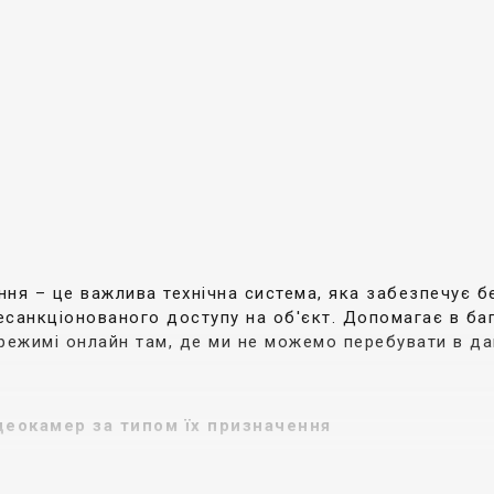
ня – це важлива технічна система, яка забезпечує б
санкціонованого доступу на об'єкт. Допомагає в баг
режимі онлайн там, де ми не можемо перебувати в да
деокамер за типом їх призначення
ми безпеки забезпечують повну відеофіксацію, яка 
ва база. Ми пропонуємо камери з різним комплектув