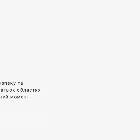
езпеку та
атьох областях,
ний момент.
може стати в
анням та