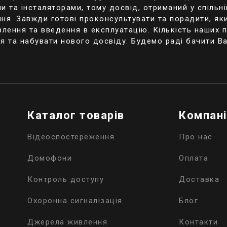
иміщення, де потрібен постійний відеоконтроль.
 та інсталяторами, тому досвід, отриманий у спільні
ння. Завжди готові проконсультувати та порадити, як
 відеоспостережень – найпопулярніший на сьогоднішн
ення та введення в експлуатацію. Кількість наших па
ключають до систем локальної мережі, за допомогою 
я та набувати нового досвіду. Будемо раді бачити В
 бездротовим методом. Дані пристрої працюють за р
на з них має свою власну IP-адресу. До переваг вико
щодо відеоспостереження без проблем можна зберег
ткому диску;
ливості підключитися до глобальної мережі, можна 
Каталог товарів
Компан
амер, які спостерігатимуть за потрібною територією;
підключенні;
Відеоспостереження
Про нас
нтролю камер.
Домофони
Оплата
ем відеоспостереження
Контроль доступу
Доставка
оспостереження дуже різні. Основні два, що застосо
Охоронна сигналізація
Блог
рі:
Джерела живлення
Контакти