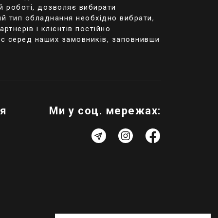
й роботі, дозволяє вибирати
ий тип обладнання необхідно вибрати,
ій день варіант.
ртнерів і клієнтів постійно
модему або через
ас серед наших замовників, заповнивши
ахунок
IP-
ристання
ти на потрібний
створити
ія
Ми у соц. мережах:
вуються в