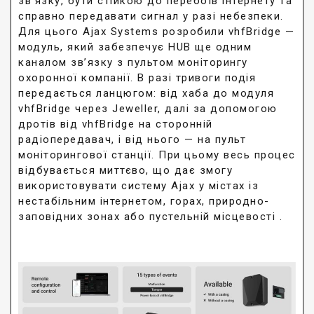
зв’язку, бути стійкою до перебоїв інтернету та
справно передавати сигнал у разі небезпеки.
Для цього Ajax Systems розробили vhfBridge —
модуль, який забезпечує HUB ще одним
каналом зв’язку з пультом моніторингу
охоронної компанії. В разі тривоги подія
передається ланцюгом: від хаба до модуля
vhfBridge через Jeweller, далі за допомогою
дротів від vhfBridge на сторонній
радіопередавач, і від нього — на пульт
моніторингової станції. При цьому весь процес
відбувається миттєво, що дає змогу
використовувати систему Ajax у містах із
нестабільним інтернетом, горах, природно-
заповідних зонах або пустельній місцевості .