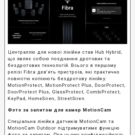
Централлю для нової лінійки став Hub Hybrid,
що являє собою поєднання дротових та
бездротових технологій. Всього в першому
релізі Fibra дев’ять пристроїв, які практично
повністю копіюють бездротову лінійку:
MotionProtect, MotionProtect Plus, DoorProtect,
DoorProtect Plus, GlassProtect, CombiProtect,
KeyPad, HomeSiren, StreetSiren.
Фото за запитом для камер MotionCam
Спеціальна лінійка датчиків MotionCam та
MotionCam Outdoor підтримуватиме функцію
фото за запитом. При цьому конфіденційність