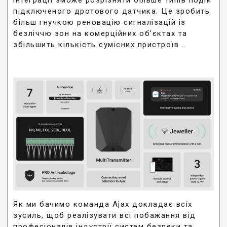
інтеграції зможе розрізняти більше типів подій
підключеного дротового датчика. Це зробить
більш гнучкою реновацію сигналізацій із
безліччю зон на комерційних об’єктах та
збільшить кількість сумісних пристроїв .
Як ми бачимо команда Ajax докладає всіх
зусиль, щоб реалізувати всі побажання від
професіоналів індустрії систем безпеки та