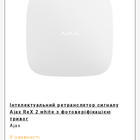
Інтелектуальний ретранслятор сигналу
Ajax ReX 2 white з фотоверіфікацією
тривог
Ajax
У наявності