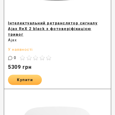
Інтелектуальний ретранслятор сигналу
Ajax ReX 2 black з фотоверіфікацією
тривог
Ajax
У наявності
0
5309
грн
Купити